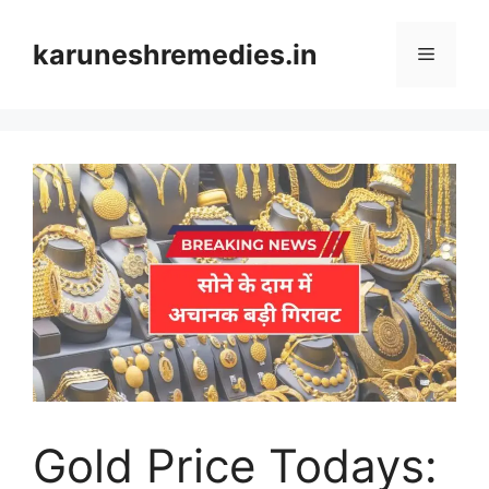
Skip
to
karuneshremedies.in
Menu
content
Gold Price Todays: