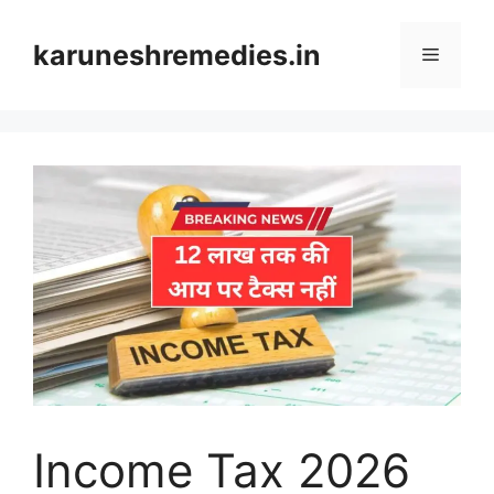
Skip
to
karuneshremedies.in
Menu
content
Income Tax 2026