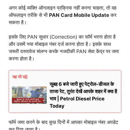
अगर
कोई
व्यक्ति
ऑनलाइन
प्रक्रिया
नहीं
करना
चाहता,
तो
वह
ऑफलाइन
तरीके
से
भी
PAN
Card
Mobile
Update
कर
सकता
है।
इसके
लिए
PAN
सुधार (
Correction)
का
फॉर्म
भरना
होता
है
और
उसमें
नया
मोबाइल
नंबर
दर्ज
करना
होता
है।
इसके
साथ
जरूरी
दस्तावेज
संलग्न
करके
नजदीकी
PAN
सेवा
केंद्र
पर
जमा
करना
होता
है।
यह भी पढ़े:
सुबह 6 बजे जारी हुए पेट्रोल-डीजल के
ताजा रेट, तुरंत देखें आपके शहर में क्या है
भाव | Petrol Diesel Price
Today
फॉर्म
जमा
करने
के
बाद
कुछ
दिनों
में
आपका
मोबाइल
नंबर
अपडेट
कर
दिया
जाता
है।